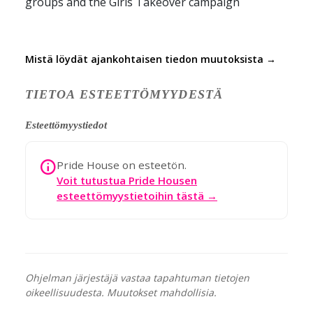
groups and the Girls Takeover campaign
Mistä löydät ajankohtaisen tiedon muutoksista →
TIETOA ESTEETTÖMYYDESTÄ
Esteettömyystiedot
Pride House on esteetön.
Voit tutustua Pride Housen
esteettömyystietoihin tästä →
Ohjelman järjestäjä vastaa tapahtuman tietojen
oikeellisuudesta. Muutokset mahdollisia.