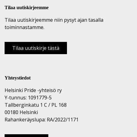
Tilaa uutiskirjeemme
Tilaa uutiskirjeemme niin pysyt ajan tasalla
toiminnastamme.
Tilaa uutiskirje tästä
Yhteystiedot
Helsinki Pride -yhteisö ry
Y-tunnus: 1091779-5
Tallberginkatu 1 C / PL 168
00180 Helsinki
Rahankeräyslupa: RA/2022/1171