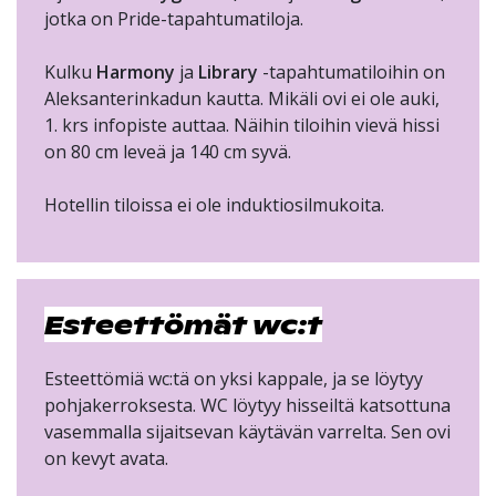
jotka on Pride-tapahtumatiloja.
Kulku
Harmony
ja
Library
-tapahtumatiloihin on
Aleksanterinkadun kautta. Mikäli ovi ei ole auki,
1. krs infopiste auttaa. Näihin tiloihin vievä hissi
on 80 cm leveä ja 140 cm syvä.
Hotellin tiloissa ei ole induktiosilmukoita.
Esteettömät wc:t
Esteettömiä wc:tä on yksi kappale, ja se löytyy
pohjakerroksesta. WC löytyy hisseiltä katsottuna
vasemmalla sijaitsevan käytävän varrelta. Sen ovi
on kevyt avata.