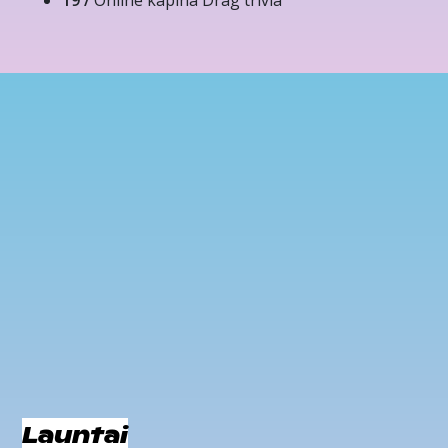
19 /
Online kapina Drag trivia
Launtai