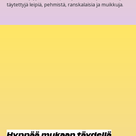
täytettyjä leipiä, pehmistä, ranskalaisia ja muikkuja.
Hyppää mukaan täydellä