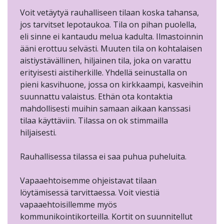
Voit vetäytyä rauhalliseen tilaan koska tahansa,
jos tarvitset lepotaukoa. Tila on pihan puolella,
eli sinne ei kantaudu melua kadulta. Ilmastoinnin
ääni erottuu selvästi. Muuten tila on kohtalaisen
aistiystävällinen, hiljainen tila, joka on varattu
erityisesti aistiherkille. Yhdellä seinustalla on
pieni kasvihuone, jossa on kirkkaampi, kasveihin
suunnattu valaistus. Ethän ota kontaktia
mahdollisesti muihin samaan aikaan kanssasi
tilaa käyttäviin. Tilassa on ok stimmailla
hiljaisesti.
Rauhallisessa tilassa ei saa puhua puheluita.
Vapaaehtoisemme ohjeistavat tilaan
löytämisessä tarvittaessa. Voit viestiä
vapaaehtoisillemme myös
kommunikointikorteilla. Kortit on suunnitellut