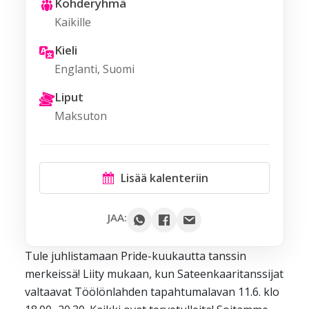
Kohderyhmä
Kaikille
Kieli
Englanti, Suomi
Liput
Maksuton
Lisää kalenteriin
Google
JAA:
Outlook
Tule juhlistamaan Pride-kuukautta tanssin
Yahoo
merkeissä! Liity mukaan, kun Sateenkaaritanssijat
iCal / .ics
valtaavat Töölönlahden tapahtumalavan 11.6. klo