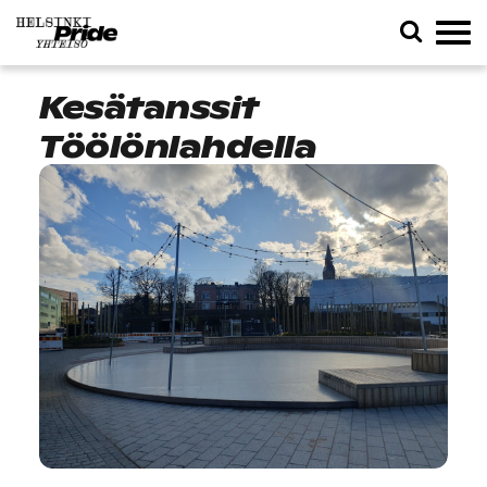
Kesätanssit
Töölönlahdella