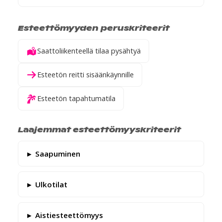
Esteettömyyden peruskriteerit
Saattoliikenteellä tilaa pysähtyä
Esteetön reitti sisäänkäynnille
Esteetön tapahtumatila
Laajemmat esteettömyyskriteerit
Saapuminen
Ulkotilat
Aistiesteettömyys