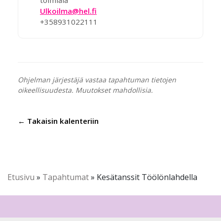
toimiala
Ulkoilma@hel.fi
+358931022111
Ohjelman järjestäjä vastaa tapahtuman tietojen
oikeellisuudesta. Muutokset mahdollisia.
← Takaisin kalenteriin
Etusivu
»
Tapahtumat
»
Kesätanssit Töölönlahdella