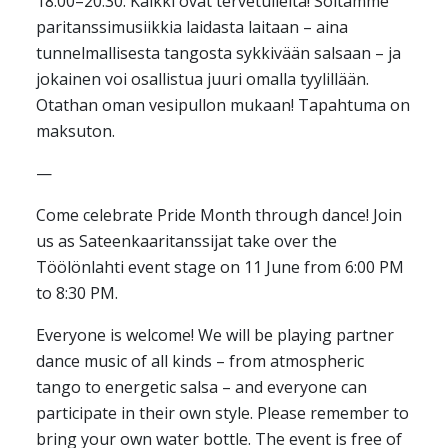
18.00–20.30. Kaikki ovat tervetulleita! Soitamme
paritanssimusiikkia laidasta laitaan – aina
tunnelmallisesta tangosta sykkivään salsaan – ja
jokainen voi osallistua juuri omalla tyylillään.
Otathan oman vesipullon mukaan! Tapahtuma on
maksuton.
—
Come celebrate Pride Month through dance! Join
us as Sateenkaaritanssijat take over the
Töölönlahti event stage on 11 June from 6:00 PM
to 8:30 PM.
Everyone is welcome! We will be playing partner
dance music of all kinds – from atmospheric
tango to energetic salsa – and everyone can
participate in their own style. Please remember to
bring your own water bottle. The event is free of