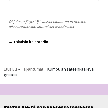
Ohjelman järjestäjä vastaa tapahtuman tietojen
oikeellisuudesta. Muutokset mahdollisia.
← Takaisin kalenteriin
Etusivu
»
Tapahtumat
»
Kumpulan sateenkaareva
grillailu
Seuraa meitä sosiaalisessa mediassa