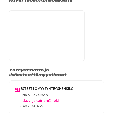
Yhteydenotto ja
lisäesteettömyystiedot
ESTEETTÖMYYSYHTEYSHENKILÖ
Iida Viljakainen
iida.viljakainen@hel.fi
0407360455