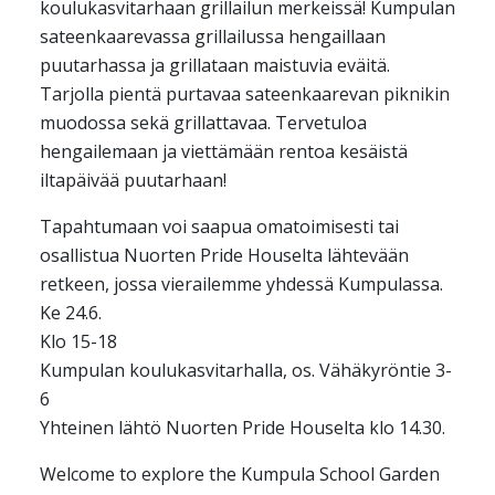
koulukasvitarhaan grillailun merkeissä! Kumpulan
iCal / .ics
sateenkaarevassa grillailussa hengaillaan
puutarhassa ja grillataan maistuvia eväitä.
Tarjolla pientä purtavaa sateenkaarevan piknikin
muodossa sekä grillattavaa. Tervetuloa
hengailemaan ja viettämään rentoa kesäistä
iltapäivää puutarhaan!
Tapahtumaan voi saapua omatoimisesti tai
osallistua Nuorten Pride Houselta lähtevään
retkeen, jossa vierailemme yhdessä Kumpulassa.
Ke 24.6.
Klo 15-18
Kumpulan koulukasvitarhalla, os. Vähäkyröntie 3-
6
Yhteinen lähtö Nuorten Pride Houselta klo 14.30.
Welcome to explore the Kumpula School Garden