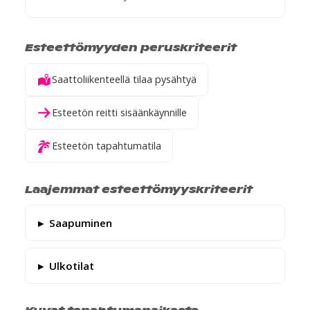
Esteettömyyden peruskriteerit
Saattoliikenteellä tilaa pysähtyä
Esteetön reitti sisäänkäynnille
Esteetön tapahtumatila
Laajemmat esteettömyyskriteerit
Saapuminen
Ulkotilat
Kuvat tapahtumapaikasta