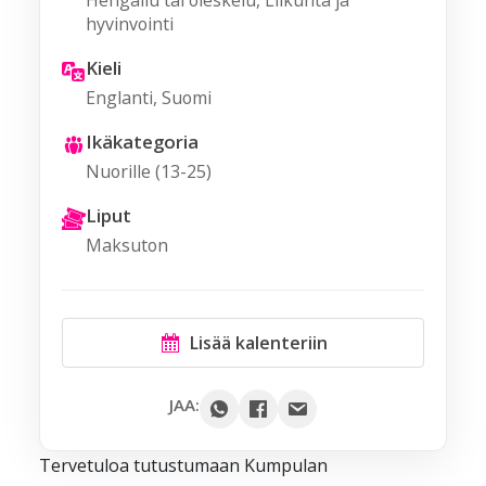
Hengailu tai oleskelu, Liikunta ja
hyvinvointi
Kieli
Englanti, Suomi
Ikäkategoria
Nuorille (13-25)
Liput
Maksuton
Lisää kalenteriin
Google
JAA:
Outlook
Tervetuloa tutustumaan Kumpulan
Yahoo