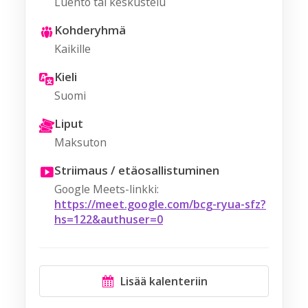
Luento tai keskustelu
Kohderyhmä
Kaikille
Kieli
Suomi
Liput
Maksuton
Striimaus / etäosallistuminen
Google Meets-linkki:
https://meet.google.com/bcg-ryua-sfz?
hs=122&authuser=0
Lisää kalenteriin