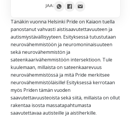
Google
JAA:
Outlook
Tänäkin vuonna Helsinki Pride on Kaiaon tuella
Yahoo
panostanut vahvasti aistisaavutettavuuteen ja
iCal / .ics
autismiystävällisyyteen. Esityksessä tutustutaan
neurovähemmistöön ja neuromoninaisuuteen
sekä neurovähemmistön ja
sateenkaarivähemmistöön intersektioon. Tule
kuulemaan, millaista on sateenkaarevuus
neurovähemmistössä ja mitä Pride merkitsee
neurovähemmistöläisille! Esityksessä kerrotaan
myös Priden tämän vuoden
saavutettavuusteoista sekä siitä, millaista on ollut
rakentaa isosta massatapahtumasta
saavutettavaa autisteille ja aistiherkille.