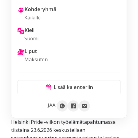
Kohderyhmä
Kaikille
Kieli
Suomi
Liput
Maksuton
Lisää kalenteriin
Google
JAA:
Outlook
Helsinki Pride -viikon työelämätapahtumassa
Yahoo
tiistaina 23.6.2026 keskustellaan
iCal / .ics