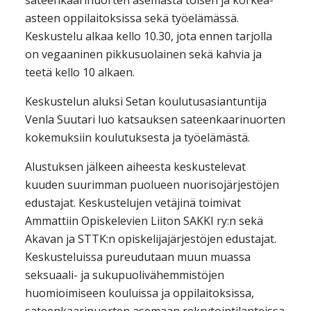
sateenkaarinuorten asemasta toisen ja korkea-
asteen oppilaitoksissa sekä työelämässä.
Keskustelu alkaa kello 10.30, jota ennen tarjolla
on vegaaninen pikkusuolainen sekä kahvia ja
teetä kello 10 alkaen.
Keskustelun aluksi Setan koulutusasiantuntija
Venla Suutari luo katsauksen sateenkaarinuorten
kokemuksiin koulutuksesta ja työelämästä.
Alustuksen jälkeen aiheesta keskustelevat
kuuden suurimman puolueen nuorisojärjestöjen
edustajat. Keskustelujen vetäjinä toimivat
Ammattiin Opiskelevien Liiton SAKKI ry:n sekä
Akavan ja STTK:n opiskelijajärjestöjen edustajat.
Keskusteluissa pureudutaan muun muassa
seksuaali- ja sukupuolivähemmistöjen
huomioimiseen kouluissa ja oppilaitoksissa,