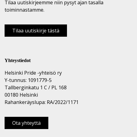
Tilaa uutiskirjeemme niin pysyt ajan tasalla
toiminnastamme.
Tilaa uutiskirje tästä
Yhteystiedot
Helsinki Pride -yhteisö ry
Y-tunnus: 1091779-5
Tallberginkatu 1 C / PL 168
00180 Helsinki
Rahankeräyslupa: RA/2022/1171
Ota yhteyttä