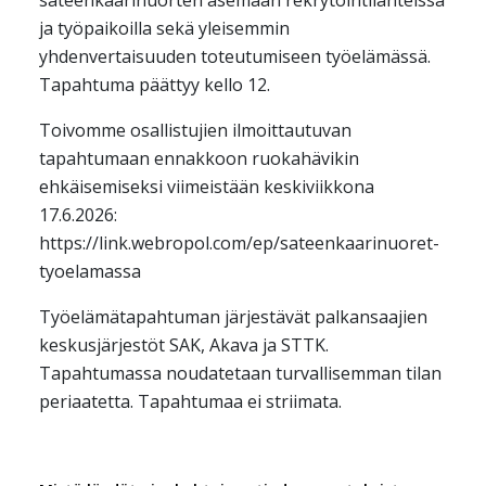
sateenkaarinuorten asemaan rekrytointilanteissa
ja työpaikoilla sekä yleisemmin
yhdenvertaisuuden toteutumiseen työelämässä.
Tapahtuma päättyy kello 12.
Toivomme osallistujien ilmoittautuvan
tapahtumaan ennakkoon ruokahävikin
ehkäisemiseksi viimeistään keskiviikkona
17.6.2026:
https://link.webropol.com/ep/sateenkaarinuoret-
tyoelamassa
Työelämätapahtuman järjestävät palkansaajien
keskusjärjestöt SAK, Akava ja STTK.
Tapahtumassa noudatetaan turvallisemman tilan
periaatetta. Tapahtumaa ei striimata.