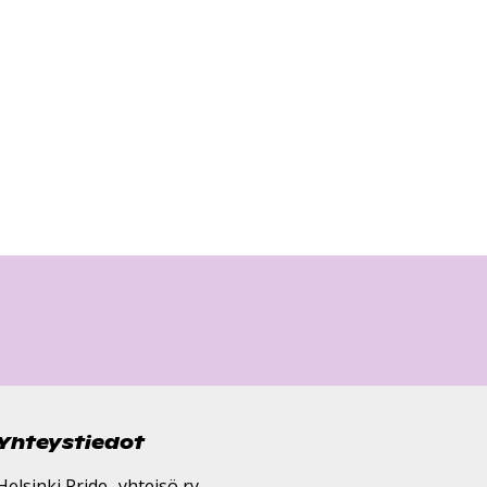
Yhteystiedot
Helsinki Pride -yhteisö ry