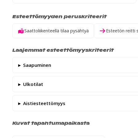
Esteettömyyden peruskriteerit
Saattoliikenteellä tilaa pysähtyä
Esteetön reitti 
Laajemmat esteettömyyskriteerit
Saapuminen
Ulkotilat
Aistiesteettömyys
Kuvat tapahtumapaikasta