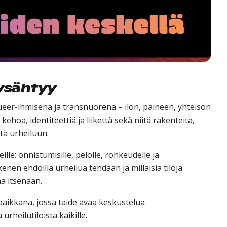
pysähtyy
ueer-ihmisenä ja transnuorena – ilon, paineen, yhteisön
ehoa, identiteettiä ja liikettä sekä niitä rakenteita,
sta urheiluun.
eille: onnistumisille, pelolle, rohkeudelle ja
en ehdoilla urheilua tehdään ja millaisia tiloja
na itsenään.
paikkana, jossa taide avaa keskustelua
rheilutiloista kaikille.