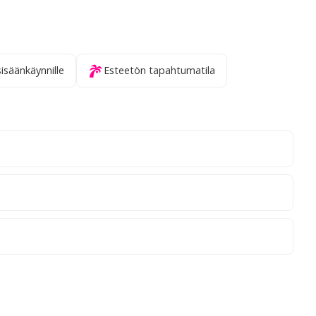
sisäänkäynnille
Esteetön tapahtumatila