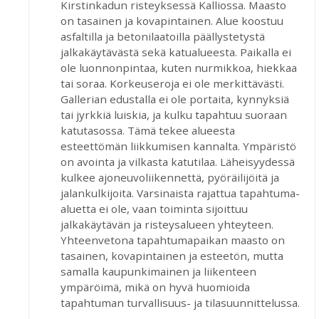
Kirstinkadun risteyksessä Kalliossa. Maasto
on tasainen ja kovapintainen. Alue koostuu
asfaltilla ja betonilaatoilla päällystetystä
jalkakäytävästä sekä katualueesta. Paikalla ei
ole luonnonpintaa, kuten nurmikkoa, hiekkaa
tai soraa. Korkeuseroja ei ole merkittävästi.
Gallerian edustalla ei ole portaita, kynnyksiä
tai jyrkkiä luiskia, ja kulku tapahtuu suoraan
katutasossa. Tämä tekee alueesta
esteettömän liikkumisen kannalta. Ympäristö
on avointa ja vilkasta katutilaa. Läheisyydessä
kulkee ajoneuvoliikennettä, pyöräilijöitä ja
jalankulkijoita. Varsinaista rajattua tapahtuma-
aluetta ei ole, vaan toiminta sijoittuu
jalkakäytävän ja risteysalueen yhteyteen.
Yhteenvetona tapahtumapaikan maasto on
tasainen, kovapintainen ja esteetön, mutta
samalla kaupunkimainen ja liikenteen
ympäröimä, mikä on hyvä huomioida
tapahtuman turvallisuus- ja tilasuunnittelussa.