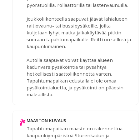
pyörätuolilla, rollaattorilla tai lastenvaunuilla.
Joukkoliikenteellä saapuvat jäävät lähialueen
raitiovaunu- tai bussipysäkeille, joilta
kuljetaan lyhyt matka jalkakäytävää pitkin
suoraan tapahtumapaikalle. Reitti on selkeä ja
kaupunkimainen.
Autolla saapuvat voivat käyttää alueen
kadunvarsipysäköintiä tai pysähtyä
hetkellisesti saattoliikennettä varten.
Tapahtumapaikan edustalla ei ole omaa
pysäköintialuetta, ja pysäköinti on pääosin
maksullista.
MAASTON KUVAUS
Tapahtumapaikan maasto on rakennettua
kaupunkiympäristöä Sturenkadun ja