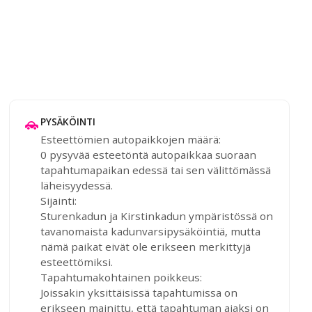
PYSÄKÖINTI
Esteettömien autopaikkojen määrä:
0 pysyvää esteetöntä autopaikkaa suoraan
tapahtumapaikan edessä tai sen välittömässä
läheisyydessä.
Sijainti:
Sturenkadun ja Kirstinkadun ympäristössä on
tavanomaista kadunvarsipysäköintiä, mutta
nämä paikat eivät ole erikseen merkittyjä
esteettömiksi.
Tapahtumakohtainen poikkeus:
Joissakin yksittäisissä tapahtumissa on
erikseen mainittu, että tapahtuman ajaksi on