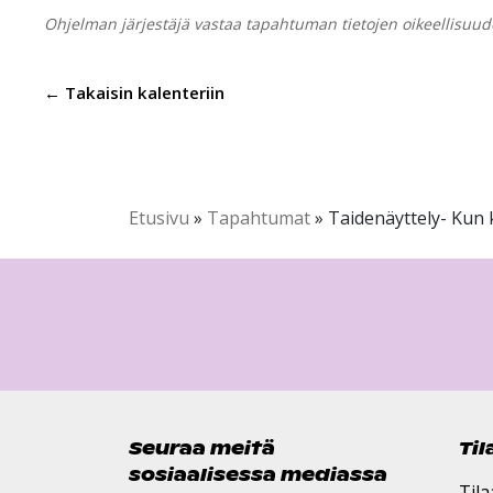
Ohjelman järjestäjä vastaa tapahtuman tietojen oikeellisuud
← Takaisin kalenteriin
Etusivu
»
Tapahtumat
»
Taidenäyttely- Kun 
Seuraa meitä
Ti
sosiaalisessa mediassa
Tila