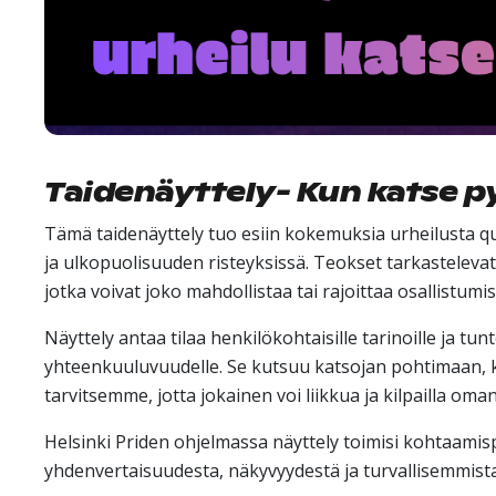
Taidenäyttely- Kun katse 
Tämä taidenäyttely tuo esiin kokemuksia urheilusta q
ja ulkopuolisuuden risteyksissä. Teokset tarkastelevat k
jotka voivat joko mahdollistaa tai rajoittaa osallistumi
Näyttely antaa tilaa henkilökohtaisille tarinoille ja tunt
yhteenkuuluvuudelle. Se kutsuu katsojan pohtimaan, ken
tarvitsemme, jotta jokainen voi liikkua ja kilpailla oma
Helsinki Priden ohjelmassa näyttely toimisi kohtaamis
yhdenvertaisuudesta, näkyvyydestä ja turvallisemmista u