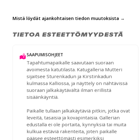
Mistä löydät ajankohtaisen tiedon muutoksista →
TIETOA ESTEETTÖMYYDESTÄ
SAAPUMISOHJEET
Tapahtumapaikalle saavutaan suoraan
avoimesta katutilasta. Katugalleria Mutteri
sijaitsee Sturenkadun ja Kirstinkadun
kulmassa Kalliossa, ja näyttely on nähtävissä
suoraan jalkakäytävältä ilman erillistä
sisäänkäyntiä.
Paikalle tullaan jalkakäytäviä pitkin, jotka ovat
leveitä, tasaisia ja kovapintaisia. Gallerian
edustalla ei ole portaita, kynnyksiä tai muita
kulkua estäviä rakenteita, joten paikalle
pääsee esteettömästi esimerkiksi