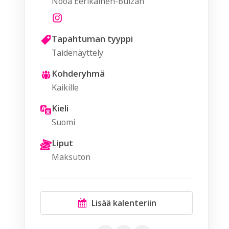
Nooa Eerikäinen-Bulzan
Tapahtuman tyyppi
Taidenäyttely
Kohderyhmä
Kaikille
Kieli
Suomi
Liput
Maksuton
Lisää kalenteriin
Google