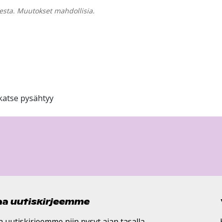
esta. Muutokset mahdollisia.
katse pysähtyy
laa uutiskirjeemme
a uutiskirjeemme niin pysyt ajan tasalla