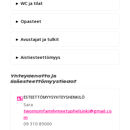
WC ja tilat
Opasteet
Avustajat ja tulkit
Aistiesteettömyys
Yhteydenotto ja
lisäesteettömyystiedot
ESTEETTÖMYYSYHTEYSHENKILÖ
Sara
twomomfamilymeetuphelsinki@gmail.co
m
09 310 85000