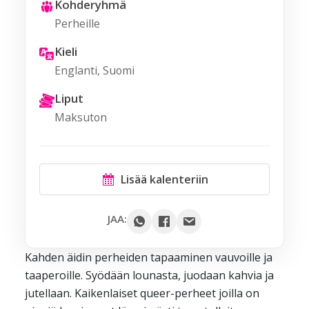
Kohderyhmä
Perheille
Kieli
Englanti, Suomi
Liput
Maksuton
Lisää kalenteriin
Google
JAA:
Outlook
Kahden äidin perheiden tapaaminen vauvoille ja
Yahoo
taaperoille. Syödään lounasta, juodaan kahvia ja
iCal / .ics
jutellaan. Kaikenlaiset queer-perheet joilla on