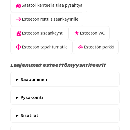
Saattoliikenteellä tilaa pysähtyä
Esteetön reitti sisäänkäynnille
Esteetön sisäänkäynti
Esteetön WC
Esteetön tapahtumatila
Esteetön parkki
Laajemmat esteettömyyskriteerit
Saapuminen
Pysäköinti
Sisätilat