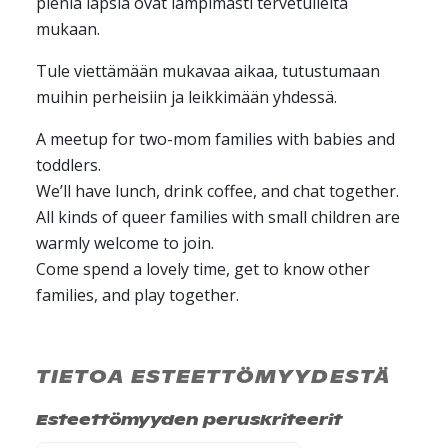
pieniä lapsia ovat lämpimästi tervetulleita
mukaan.
Tule viettämään mukavaa aikaa, tutustumaan
muihin perheisiin ja leikkimään yhdessä.
A meetup for two-mom families with babies and
toddlers.
We’ll have lunch, drink coffee, and chat together.
All kinds of queer families with small children are
warmly welcome to join.
Come spend a lovely time, get to know other
families, and play together.
TIETOA ESTEETTÖMYYDESTÄ
Esteettömyyden peruskriteerit