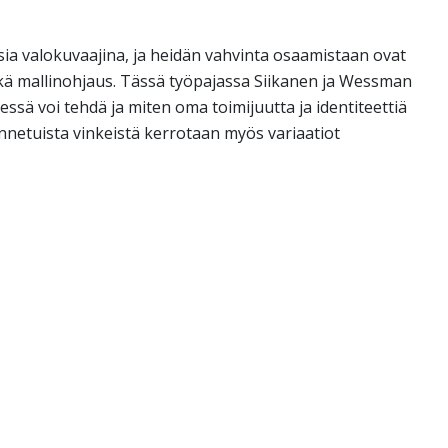
ia valokuvaajina, ja heidän vahvinta osaamistaan ovat
sekä mallinohjaus. Tässä työpajassa Siikanen ja Wessman
essä voi tehdä ja miten oma toimijuutta ja identiteettiä
annetuista vinkeistä kerrotaan myös variaatiot