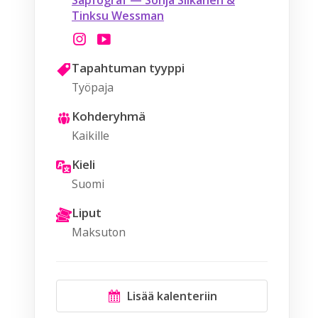
Sapfograf — Sonja Siikanen &
Tinksu Wessman
Tapahtuman tyyppi
Työpaja
Kohderyhmä
Kaikille
Kieli
Suomi
Liput
Maksuton
Lisää kalenteriin