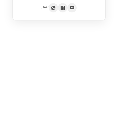
Google
JAA:
Outlook
Yahoo
iCal / .ics