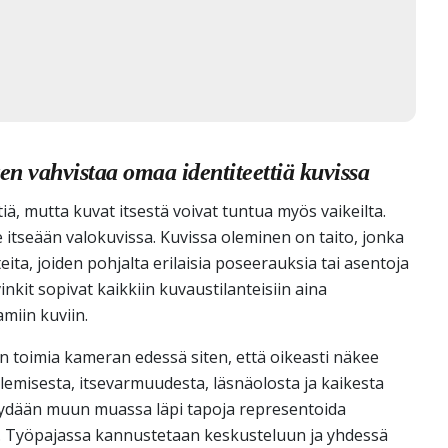
en vahvistaa omaa identiteettiä kuvissa
iä, mutta kuvat itsestä voivat tuntua myös vaikeilta.
e itseään valokuvissa. Kuvissa oleminen on taito, jonka
teita, joiden pohjalta erilaisia poseerauksia tai asentoja
inkit sopivat kaikkiin kuvaustilanteisiin aina
amiin kuviin.
n toimia kameran edessä siten, että oikeasti näkee
misesta, itsevarmuudesta, läsnäolosta ja kaikesta
käydään muun muassa läpi tapoja representoida
lla. Työpajassa kannustetaan keskusteluun ja yhdessä