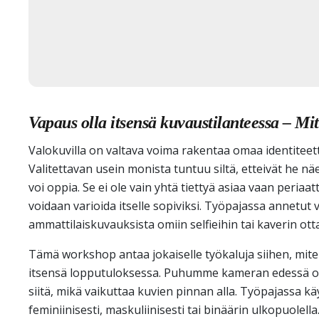
Vapaus olla itsensä kuvaustilanteessa – Mit
Valokuvilla on valtava voima rakentaa omaa identiteett
Valitettavan usein monista tuntuu siltä, etteivät he nä
voi oppia. Se ei ole vain yhtä tiettyä asiaa vaan periaat
voidaan varioida itselle sopiviksi. Työpajassa annetut v
ammattilaiskuvauksista omiin selfieihin tai kaverin ott
Tämä workshop antaa jokaiselle työkaluja siihen, mite
itsensä lopputuloksessa. Puhumme kameran edessä ole
siitä, mikä vaikuttaa kuvien pinnan alla. Työpajassa 
feminiinisesti, maskuliinisesti tai binäärin ulkopuole