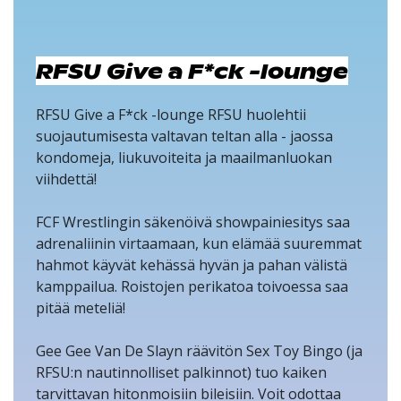
RFSU Give a F*ck -lounge
RFSU Give a F*ck -lounge RFSU huolehtii
suojautumisesta valtavan teltan alla - jaossa
kondomeja, liukuvoiteita ja maailmanluokan
viihdettä!
FCF Wrestlingin säkenöivä showpainiesitys saa
adrenaliinin virtaamaan, kun elämää suuremmat
hahmot käyvät kehässä hyvän ja pahan välistä
kamppailua. Roistojen perikatoa toivoessa saa
pitää meteliä!
Gee Gee Van De Slayn räävitön Sex Toy Bingo (ja
RFSU:n nautinnolliset palkinnot) tuo kaiken
tarvittavan hitonmoisiin bileisiin. Voit odottaa