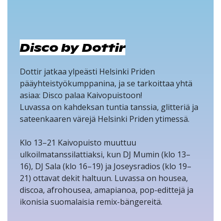
Disco by Dottir
Dottir jatkaa ylpeästi Helsinki Priden
pääyhteistyökumppanina, ja se tarkoittaa yhtä
asiaa: Disco palaa Kaivopuistoon!
Luvassa on kahdeksan tuntia tanssia, glitteriä ja
sateenkaaren värejä Helsinki Priden ytimessä.
Klo 13–21 Kaivopuisto muuttuu
ulkoilmatanssilattiaksi, kun DJ Mumin (klo 13–
16), DJ Sala (klo 16–19) ja Joseysradios (klo 19–
21) ottavat dekit haltuun. Luvassa on housea,
discoa, afrohousea, amapianoa, pop-edittejä ja
ikonisia suomalaisia remix-bängereitä.