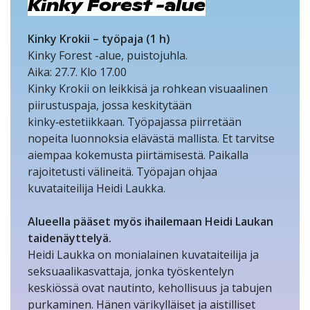
Kinky Forest -alue
Kinky Krokii – työpaja (1 h)
Kinky Forest -alue, puistojuhla.
Aika: 27.7. Klo 17.00
Kinky Krokii on leikkisä ja rohkean visuaalinen
piirustuspaja, jossa keskitytään
kinky‑estetiikkaan. Työpajassa piirretään
nopeita luonnoksia elävästä mallista. Et tarvitse
aiempaa kokemusta piirtämisestä. Paikalla
rajoitetusti välineitä. Työpajan ohjaa
kuvataiteilija Heidi Laukka.
Alueella pääset myös ihailemaan Heidi Laukan
taidenäyttelyä.
Heidi Laukka on monialainen kuvataiteilija ja
seksuaalikasvattaja, jonka työskentelyn
keskiössä ovat nautinto, kehollisuus ja tabujen
purkaminen. Hänen värikylläiset ja aistilliset