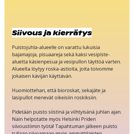
Siivous ja kierrätys
Puistojuhla-alueelle on varattu lukuisia
bajamajoja, pisuaareja sekä kaksi vesipiste-
aluetta käsienpesua ja vesipullon täyttöä varten.
Alueelta löytyy roska-astioita, joita toivomme
jokaisen kävijän käyttävän.
Huomiottehan, että bioroskat, sekajäte ja
lasipullot menevät oikeisiin roskiksiin.
Pidetään puisto siistinä ja viihtyisänä juhlan ajan.
Näin helpotatte myös Helsinki Priden
siivoustiimin työtä! Tapahtuman jälkeen puisto
tullaan siivoamaan myös ammattilaisten