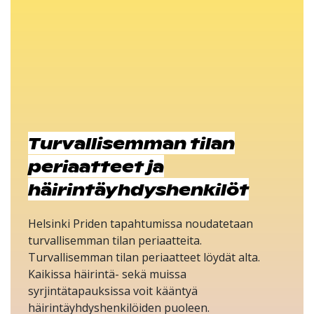
Turvallisemman tilan
periaatteet ja
häirintäyhdyshenkilöt
Helsinki Priden tapahtumissa noudatetaan
turvallisemman tilan periaatteita.
Turvallisemman tilan periaatteet löydät alta.
Kaikissa häirintä- sekä muissa
syrjintätapauksissa voit kääntyä
häirintäyhdyshenkilöiden puoleen.