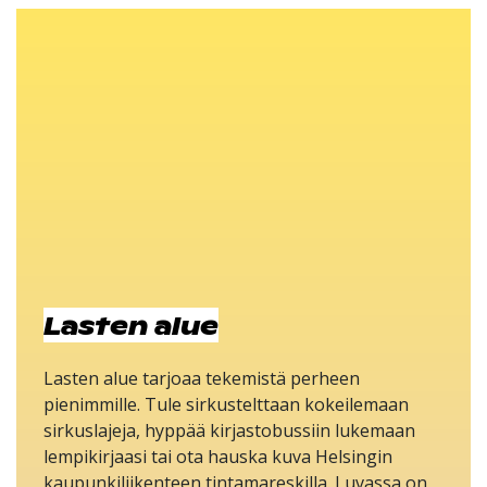
Lasten alue
Lasten alue tarjoaa tekemistä perheen
pienimmille. Tule sirkustelttaan kokeilemaan
sirkuslajeja, hyppää kirjastobussiin lukemaan
lempikirjaasi tai ota hauska kuva Helsingin
kaupunkiliikenteen tintamareskilla. Luvassa on