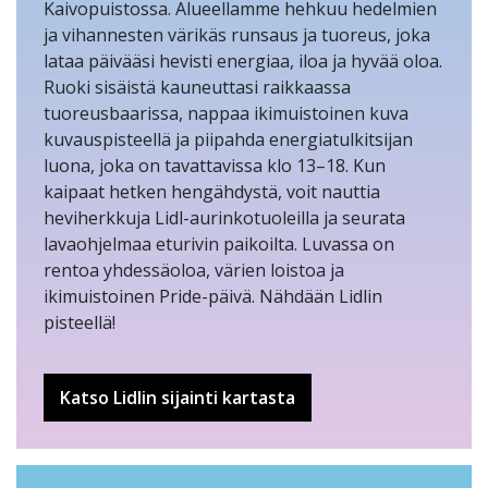
Kaivopuistossa. Alueellamme hehkuu hedelmien
ja vihannesten värikäs runsaus ja tuoreus, joka
lataa päivääsi hevisti energiaa, iloa ja hyvää oloa.
Ruoki sisäistä kauneuttasi raikkaassa
tuoreusbaarissa, nappaa ikimuistoinen kuva
kuvauspisteellä ja piipahda energiatulkitsijan
luona, joka on tavattavissa klo 13–18. Kun
kaipaat hetken hengähdystä, voit nauttia
heviherkkuja Lidl-aurinkotuoleilla ja seurata
lavaohjelmaa eturivin paikoilta. Luvassa on
rentoa yhdessäoloa, värien loistoa ja
ikimuistoinen Pride-päivä. Nähdään Lidlin
pisteellä!
Katso Lidlin sijainti kartasta