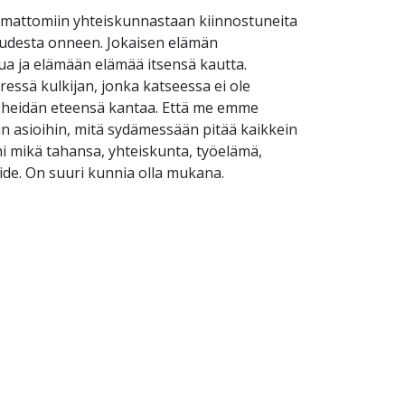
amattomiin yhteiskunnastaan kiinnostuneita
keudesta onneen. Jokaisen elämän
a ja elämään elämää itsensä kautta.
essä kulkijan, jonka katseessa ei ole
ori heidän eteensä kantaa. Että me emme
hin asioihin, mitä sydämessään pitää kaikkein
ni mikä tahansa, yhteiskunta, työelämä,
de. On suuri kunnia olla mukana.