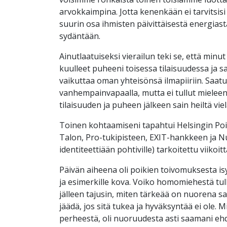
arvokkaimpina. Jotta kenenkään ei tarvitsisi
suurin osa ihmisten päivittäisestä energias
sydäntään.
Ainutlaatuiseksi vierailun teki se, että minut
kuulleet puheeni toisessa tilaisuudessa ja 
vaikuttaa oman yhteisönsä ilmapiiriin. Saatua
vanhempainvapaalla, mutta ei tullut mieleenk
tilaisuuden ja puheen jälkeen sain heiltä vie
Toinen kohtaamiseni tapahtui Helsingin Po
Talon, Pro-tukipisteen, EXIT-hankkeen ja Nu
identiteettiään pohtiville) tarkoitettu viik
Päivän aiheena oli poikien toivomuksesta isy
ja esimerkille kova. Voiko homomiehestä tul
jälleen tajusin, miten tärkeää on nuorena s
jäädä, jos sitä tukea ja hyväksyntää ei ole. 
perheestä, oli nuoruudesta asti saamani ehd