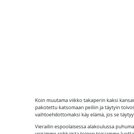
Koin muutama viikko takaperin kaksi kansane
pakotettu katsomaan peiliin ja täytyin toivo
vaihtoehdottomaksi käy elämä, jos se täyty
Vierailin espoolaisessa alakoulussa puhuma
voisimme rohkaista toinen toisiamme luott