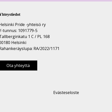
Yhteystiedot
Helsinki Pride -yhteisö ry
Y-tunnus: 1091779-5
Tallberginkatu 1 C / PL 168
00180 Helsinki
Rahankeräyslupa: RA/2022/1171
Ota yhteyttä
Evästeseloste