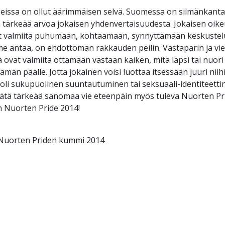
geissa on ollut äärimmäisen selvä. Suomessa on silmänkant
än tärkeää arvoa jokaisen yhdenvertaisuudesta. Jokaisen oi
at valmiita puhumaan, kohtaamaan, synnyttämään keskustelu
 antaa, on ehdottoman rakkauden peilin. Vastaparin ja vier
tka ovat valmiita ottamaan vastaan kaiken, mitä lapsi tai nu
ämän päälle. Jotta jokainen voisi luottaa itsessään juuri nii
 oli sukupuolinen suuntautuminen tai seksuaali-identiteetti
ätä tärkeää sanomaa vie eteenpäin myös tuleva Nuorten Pri
n Nuorten Pride 2014!
ja Nuorten Priden kummi 2014