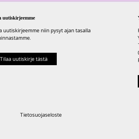
a uutiskirjeemme
a uutiskirjeemme niin pysyt ajan tasalla
minnastamme.
Tilaa uutiskirje tästä
Tietosuojaseloste