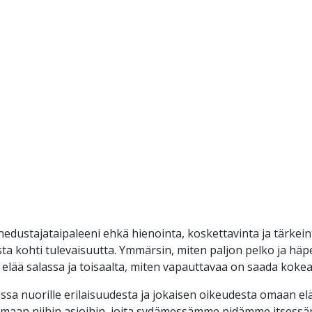
dustajataipaleeni ehkä hienointa, koskettavinta ja tärkein
sta kohti tulevaisuutta. Ymmärsin, miten paljon pelko ja hä
y elää salassa ja toisaalta, miten vapauttavaa on saada kok
ssa nuorille erilaisuudesta ja jokaisen oikeudesta omaan 
amaan niihin asioihin, joita sydämessämme pidämme itsessä