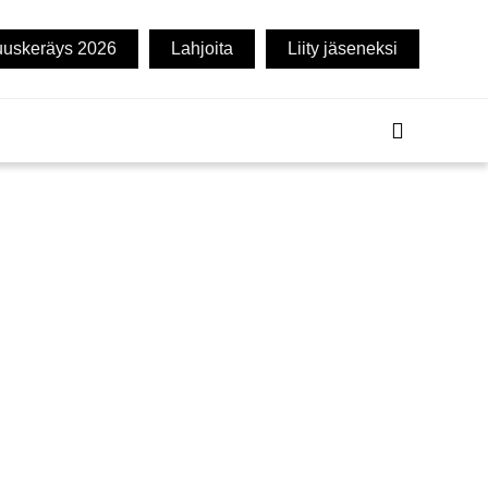
uuskeräys 2026
Lahjoita
Liity jäseneksi