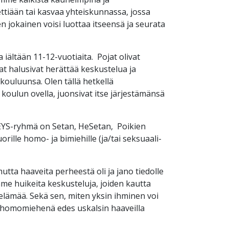
ettiään tai kasvaa yhteiskunnassa, jossa
 jokainen voisi luottaa itseensä ja seurata
a iältään 11-12-vuotiaita. Pojat olivat
at halusivat herättää keskustelua ja
 kouluunsa. Olen tällä hetkellä
 koulun ovella, juonsivat itse järjestämänsä
EYS-ryhmä on Setan, HeSetan, Poikien
lle homo- ja bimiehille (ja/tai seksuaali-
utta haaveita perheestä oli ja jano tiedolle
me huikeita keskusteluja, joiden kautta
elämää. Sekä sen, miten yksin ihminen voi
ttä homomiehenä edes uskalsin haaveilla