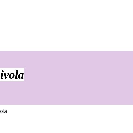
ivola
vola