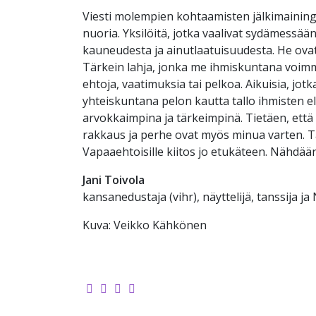
Viesti molempien kohtaamisten jälkimainin
nuoria. Yksilöitä, jotka vaalivat sydämessä
kauneudesta ja ainutlaatuisuudesta. He ov
Tärkein lahja, jonka me ihmiskuntana voimme
ehtoja, vaatimuksia tai pelkoa. Aikuisia, jo
yhteiskuntana pelon kautta tallo ihmisten el
arvokkaimpina ja tärkeimpinä. Tietäen, että
rakkaus ja perhe ovat myös minua varten. T
Vapaaehtoisille kiitos jo etukäteen. Nähdää
Jani Toivola
kansanedustaja (vihr), näyttelijä, tanssija 
Kuva: Veikko Kähkönen