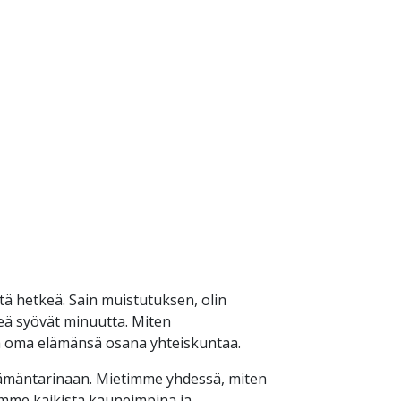
tä hetkeä. Sain muistutuksen, olin
peä syövät minuutta. Miten
ea oma elämänsä osana yhteiskuntaa.
elämäntarinaan. Mietimme yhdessä, miten
mme kaikista kauneimpina ja