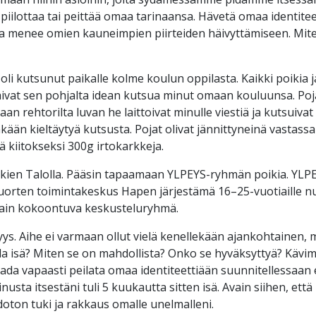
 piilottaa tai peittää omaa tarinaansa. Hävetä omaa identite
ta menee omien kauneimpien piirteiden häivyttämiseen. Miten
 oli kutsunut paikalle kolme koulun oppilasta. Kaikki poikia j
saivat sen pohjalta idean kutsua minut omaan kouluunsa. Poj
an rehtorilta luvan he laittoivat minulle viestiä ja kutsuivat
ään kieltäytyä kutsusta. Pojat olivat jännittyneinä vastassa
lä kiitokseksi 300g irtokarkkeja.
ikien Talolla. Pääsin tapaamaan YLPEYS-ryhmän poikia. YLP
orten toimintakeskus Hapen järjestämä 16–25-vuotiaille nuori
oittain kokoontuva keskusteluryhmä.
ys. Aihe ei varmaan ollut vielä kenellekään ajankohtainen, m
la isä? Miten se on mahdollista? Onko se hyväksyttyä? Kävim
aada vapaasti peilata omaa identiteettiään suunnitellessaan 
Minusta itsestäni tuli 5 kuukautta sitten isä. Avain siihen, e
oton tuki ja rakkaus omalle unelmalleni.