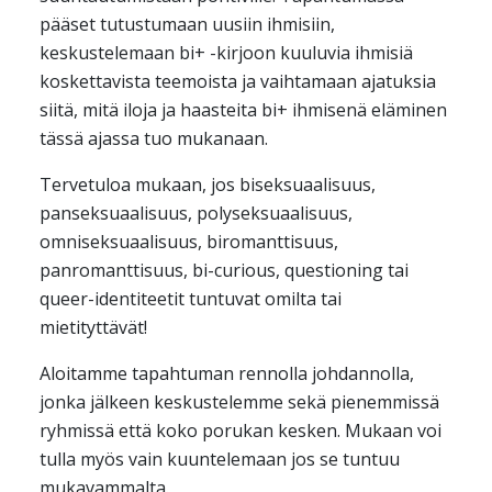
pääset tutustumaan uusiin ihmisiin,
keskustelemaan bi+ -kirjoon kuuluvia ihmisiä
koskettavista teemoista ja vaihtamaan ajatuksia
siitä, mitä iloja ja haasteita bi+ ihmisenä eläminen
tässä ajassa tuo mukanaan.
Tervetuloa mukaan, jos biseksuaalisuus,
panseksuaalisuus, polyseksuaalisuus,
omniseksuaalisuus, biromanttisuus,
panromanttisuus, bi-curious, questioning tai
queer-identiteetit tuntuvat omilta tai
mietityttävät!
Aloitamme tapahtuman rennolla johdannolla,
jonka jälkeen keskustelemme sekä pienemmissä
ryhmissä että koko porukan kesken. Mukaan voi
tulla myös vain kuuntelemaan jos se tuntuu
mukavammalta.