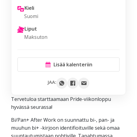
Kieli
Suomi
Liput
Maksuton
Lisää kalenteriin
Google
JAA:
Outlook
Tervetuloa starttaamaan Pride-viikonloppu
Yahoo
hyvässä seurassa!
iCal / .ics
Bi/Pan+ After Work on suunnattu bi-, pan- ja
muuhun bi+ -kirjoon identifioituville sekä omaa
suuntautumistaan pohtiville. Tapahtumassa