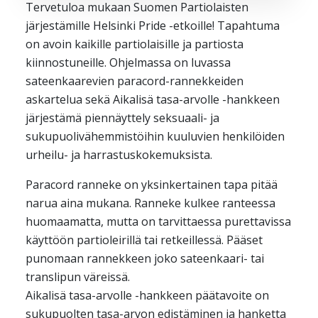
Tervetuloa mukaan Suomen Partiolaisten
Yahoo
järjestämille Helsinki Pride -etkoille! Tapahtuma
iCal / .ics
on avoin kaikille partiolaisille ja partiosta
kiinnostuneille. Ohjelmassa on luvassa
sateenkaarevien paracord-rannekkeiden
askartelua sekä Aikalisä tasa-arvolle -hankkeen
järjestämä piennäyttely seksuaali- ja
sukupuolivähemmistöihin kuuluvien henkilöiden
urheilu- ja harrastuskokemuksista.
Paracord ranneke on yksinkertainen tapa pitää
narua aina mukana. Ranneke kulkee ranteessa
huomaamatta, mutta on tarvittaessa purettavissa
käyttöön partioleirillä tai retkeillessä. Pääset
punomaan rannekkeen joko sateenkaari- tai
translipun väreissä.
Aikalisä tasa-arvolle -hankkeen päätavoite on
sukupuolten tasa-arvon edistäminen ja hanketta