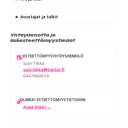
Avustajat ja tulkit
Yhteydenotto ja
lisäesteettömyystiedot
ESTEETTÖMYYSYHTEYSHENKILÖ
Suvi Tikka
suvi.tikka@partio.fi
0447660674
LINKKI ESTEETTÖMYYSTIETOIHIN
Avaa linkki →