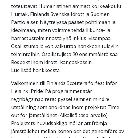
toteuttavat Humanistinen ammattikorkeakoulu
Humak, Finlands Svenska Idrott ja Suomen
Partiolaiset. Näyttelyssä pääset pohtimaan ja
ideoimaan, miten voimme tehdä liikunta- ja
harrastustoiminnasta yhä inklusiivisempaa.
Osallistumalla voit vaikuttaa hankkeen tuleviin
toimintoihin. Osallistujista 20 ensimmäistä saa
Respekt inom idrott -kangaskassin.
Lue lisää hankkeesta.
Välkommen till Finlands Scouters förfest inför
Helsinki Pride! På programmet står
regnbågsinspirerat pyssel samt en mindre
utställning som anordnas inom projektet Time-
out för jämställdhet (Aikalisä tasa-arvolle).
Projektets huvudsakliga mål är att främja
jämställdhet mellan könen och det genomförs av