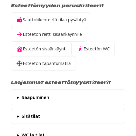
Esteettömyyden peruskriteerit
Saattoliikenteellä tilaa pysähtyä
Esteetön reitti sisäänkäynnille
Esteetön sisäänkäynti
Esteetön WC
Esteetön tapahtumatila
Laajemmat esteettömyyskriteerit
Saapuminen
Sisätilat
WC ja tilat