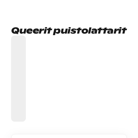
Queerit puistolattarit