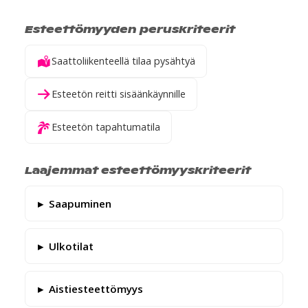
Esteettömyyden peruskriteerit
Saattoliikenteellä tilaa pysähtyä
Esteetön reitti sisäänkäynnille
Esteetön tapahtumatila
Laajemmat esteettömyyskriteerit
Saapuminen
Ulkotilat
Aistiesteettömyys