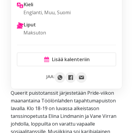
Kieli
Englanti, Muu, Suomi
Liput
Maksuton
Lisää kalenteriin
Google
JAA:
Outlook
Queerit puistotanssit järjestetään Pride-viikon
Yahoo
maanantaina Töölönlahden tapahtumapuiston
iCal / .ics
lavalla. Klo 18-19 on luvassa alkeistason
tanssinopetusta Elina Lindmanin ja Vane Virran
johdolla, loppuilta on varattu vapaalle
sosiaalitanssille. Musiikkina soi karibialainen