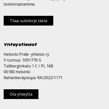
toiminnastamme.
Tilaa uutiskirje tästä
Yhteystiedot
Helsinki Pride -yhteisö ry
Y-tunnus: 1091779-5
Tallberginkatu 1 C / PL 168
00180 Helsinki
Rahankeräyslupa: RA/2022/1171
Ota yhteyttä