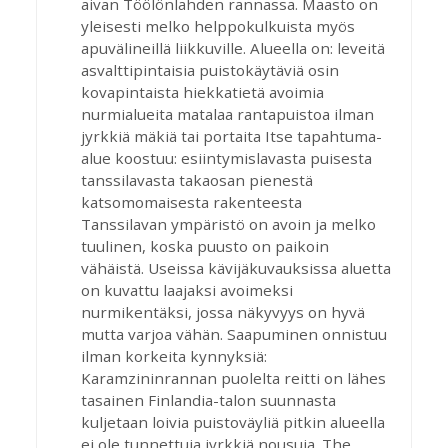
aivan Töölönlahden rannassa. Maasto on
yleisesti melko helppokulkuista myös
apuvälineillä liikkuville. Alueella on: leveitä
asvalttipintaisia puistokäytäviä osin
kovapintaista hiekkatietä avoimia
nurmialueita matalaa rantapuistoa ilman
jyrkkiä mäkiä tai portaita Itse tapahtuma-
alue koostuu: esiintymislavasta puisesta
tanssilavasta takaosan pienestä
katsomomaisesta rakenteesta
Tanssilavan ympäristö on avoin ja melko
tuulinen, koska puusto on paikoin
vähäistä. Useissa kävijäkuvauksissa aluetta
on kuvattu laajaksi avoimeksi
nurmikentäksi, jossa näkyvyys on hyvä
mutta varjoa vähän. Saapuminen onnistuu
ilman korkeita kynnyksiä:
Karamzininrannan puolelta reitti on lähes
tasainen Finlandia-talon suunnasta
kuljetaan loivia puistoväyliä pitkin alueella
ei ole tunnettuja jyrkkiä nousuja. The