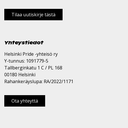
Tilaa uutiskirje tästä
Yhteystiedot
Helsinki Pride -yhteisö ry
Y-tunnus: 1091779-5
Tallberginkatu 1 C / PL 168
00180 Helsinki
Rahankeräyslupa: RA/2022/1171
Ota yhteyttä