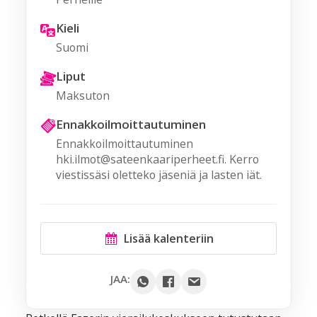
Kieli
Suomi
Liput
Maksuton
Ennakkoilmoittautuminen
Ennakkoilmoittautuminen
hki.ilmot@sateenkaariperheet.fi. Kerro
viestissäsi oletteko jäseniä ja lasten iät.
Lisää kalenteriin
Google
JAA:
Outlook