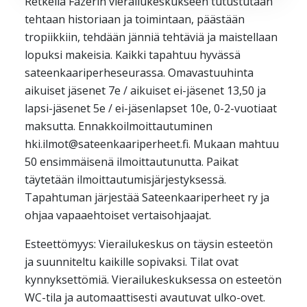
Retkellä Fazerin vierailukeskukseen tutustutaan
Yahoo
tehtaan historiaan ja toimintaan, päästään
iCal / .ics
tropiikkiin, tehdään jänniä tehtäviä ja maistellaan
lopuksi makeisia. Kaikki tapahtuu hyvässä
sateenkaariperheseurassa. Omavastuuhinta
aikuiset jäsenet 7e / aikuiset ei-jäsenet 13,50 ja
lapsi-jäsenet 5e / ei-jäsenlapset 10e, 0-2-vuotiaat
maksutta. Ennakkoilmoittautuminen
hki.ilmot@sateenkaariperheet.fi. Mukaan mahtuu
50 ensimmäisenä ilmoittautunutta. Paikat
täytetään ilmoittautumisjärjestyksessä.
Tapahtuman järjestää Sateenkaariperheet ry ja
ohjaa vapaaehtoiset vertaisohjaajat.
Esteettömyys: Vierailukeskus on täysin esteetön
ja suunniteltu kaikille sopivaksi. Tilat ovat
kynnyksettömiä. Vierailukeskuksessa on esteetön
WC-tila ja automaattisesti avautuvat ulko-ovet.