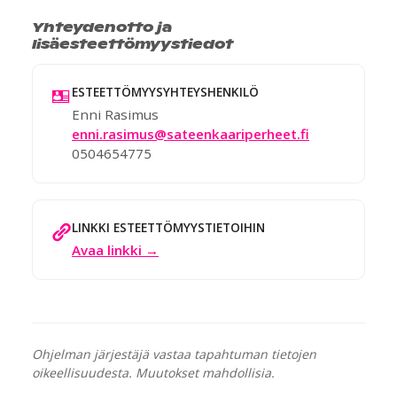
Yhteydenotto ja
lisäesteettömyystiedot
ESTEETTÖMYYSYHTEYSHENKILÖ
Enni Rasimus
enni.rasimus@sateenkaariperheet.fi
0504654775
LINKKI ESTEETTÖMYYSTIETOIHIN
Avaa linkki →
Ohjelman järjestäjä vastaa tapahtuman tietojen
oikeellisuudesta. Muutokset mahdollisia.