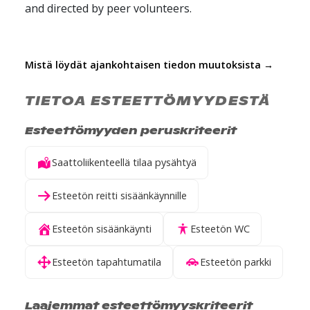
and directed by peer volunteers.
Mistä löydät ajankohtaisen tiedon muutoksista →
TIETOA ESTEETTÖMYYDESTÄ
Esteettömyyden peruskriteerit
Saattoliikenteellä tilaa pysähtyä
Esteetön reitti sisäänkäynnille
Esteetön sisäänkäynti
Esteetön WC
Esteetön tapahtumatila
Esteetön parkki
Laajemmat esteettömyyskriteerit