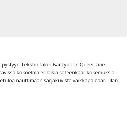
 pystyyn Tekstin talon Bar tÿpoon Queer zine -
ttavissa kokoelma erilaisia sateenkaarikokemuksia
etuloa nauttimaan sarjakuvista vaikkapa baari-illan