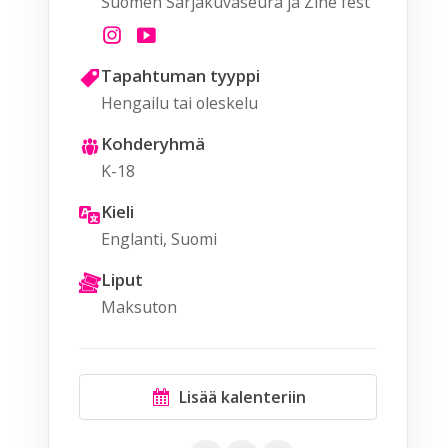
Suomen Sarjakuvaseura ja Zine fest
Tapahtuman tyyppi
Hengailu tai oleskelu
Kohderyhmä
K-18
Kieli
Englanti, Suomi
Liput
Maksuton
Lisää kalenteriin
Google