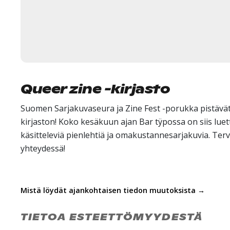
Queer zine -kirjasto
Suomen Sarjakuvaseura ja Zine Fest -porukka pistävät
kirjaston! Koko kesäkuun ajan Bar tÿpossa on siis lue
käsitteleviä pienlehtiä ja omakustannesarjakuvia. Terv
yhteydessä!
Mistä löydät ajankohtaisen tiedon muutoksista →
TIETOA ESTEETTÖMYYDESTÄ