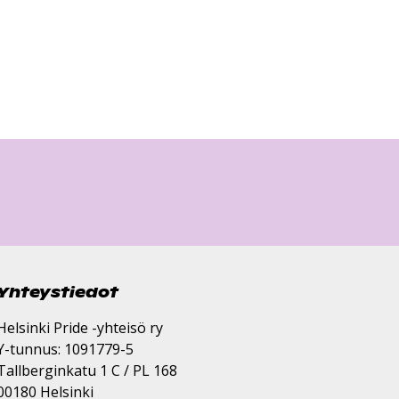
Yhteystiedot
Helsinki Pride -yhteisö ry
Y-tunnus: 1091779-5
Tallberginkatu 1 C / PL 168
00180 Helsinki