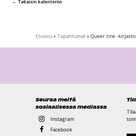
← Takaisin kalenteriin
Etusivu
»
Tapahtumat
»
Queer zine -kirjasto
Seuraa meitä
Ti
sosiaalisessa mediassa
Tila
Instagram
toi
Facebook