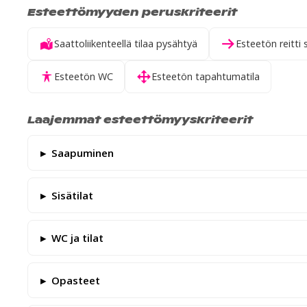
Esteettömyyden peruskriteerit
Saattoliikenteellä tilaa pysähtyä
Esteetön reitti 
Esteetön WC
Esteetön tapahtumatila
Laajemmat esteettömyyskriteerit
Saapuminen
Sisätilat
WC ja tilat
Opasteet