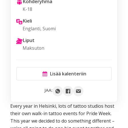
Kohderyhmä
K-18
Kieli
Englanti, Suomi
Liput
Maksuton
Lisää kalenteriin
Google
JAA:
Outlook
Every year in Helsinki, lots of tattoo studios host
Yahoo
their own walk-in tattoo events for Pride Week.
iCal / .ics
This year we decided to do something different –