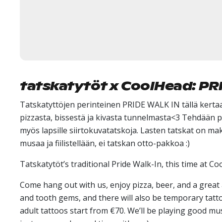
tatskatytöt x CoolHead: PR
Tatskatyttöjen perinteinen PRIDE WALK IN tällä kert
pizzasta, bissestä ja kivasta tunnelmasta<3 Tehdään p
myös lapsille siirtokuvatatskoja. Lasten tatskat on ma
musaa ja fiilistellään, ei tatskan otto-pakkoa :)
Tatskatytöt’s traditional Pride Walk-In, this time at Co
Come hang out with us, enjoy pizza, beer, and a grea
and tooth gems, and there will also be temporary tattoo
adult tattoos start from €70. We’ll be playing good mu