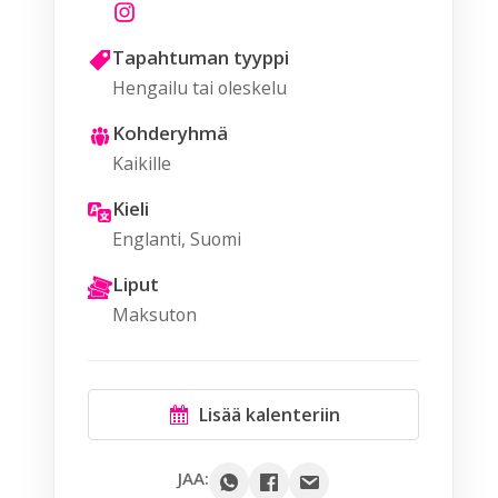
Tapahtuman tyyppi
Hengailu tai oleskelu
Kohderyhmä
Kaikille
Kieli
Englanti, Suomi
Liput
Maksuton
Lisää kalenteriin
Google
JAA: