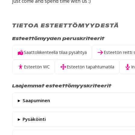
just come and spend time with us :)
TIETOA ESTEETTÖMYYDESTÄ
Esteettömyyden peruskriteerit
Saattoliikenteellä tilaa pysähtyä
Esteetön reitti 
Esteetön WC
Esteetön tapahtumatila
I
Laajemmat esteettömyyskriteerit
Saapuminen
Pysäköinti