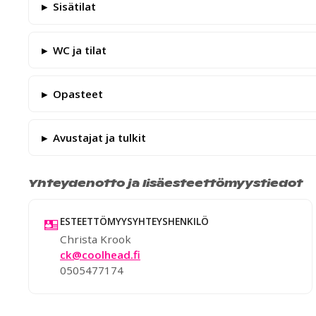
Sisätilat
WC ja tilat
Opasteet
Avustajat ja tulkit
Yhteydenotto ja lisäesteettömyystiedot
ESTEETTÖMYYSYHTEYSHENKILÖ
Christa Krook
ck@coolhead.fi
0505477174