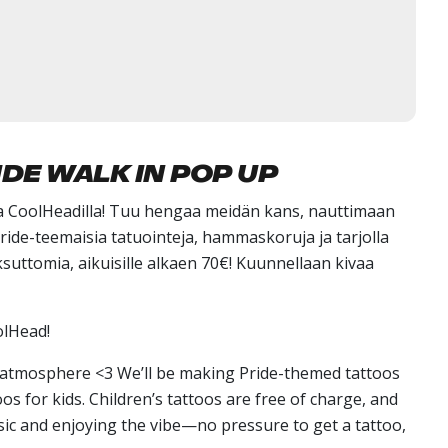
IDE WALK IN POP UP
aa CoolHeadilla! Tuu hengaa meidän kans, nauttimaan
ride-teemaisia tatuointeja, hammaskoruja ja tarjolla
ksuttomia, aikuisille alkaen 70€! Kuunnellaan kivaa
olHead!
t atmosphere <3 We’ll be making Pride-themed tattoos
s for kids. Children’s tattoos are free of charge, and
sic and enjoying the vibe—no pressure to get a tattoo,