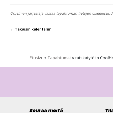
Ohjelman järjestäjä vastaa tapahtuman tietojen oikeellisuud
← Takaisin kalenteriin
Etusivu
»
Tapahtumat
»
tatskatytöt x Cool
Seuraa meitä
Ti