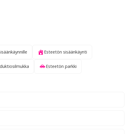
sisäänkäynnille
Esteetön sisäänkäynti
nduktiosilmukka
Esteetön parkki