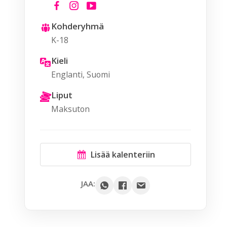
Kohderyhmä
K-18
Kieli
Englanti, Suomi
Liput
Maksuton
Lisää kalenteriin
Google
JAA:
Outlook
Yahoo