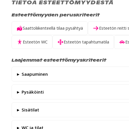
TIETOA ESTEETTÖMYYDESTÄ
Esteettömyyden peruskriteerit
Saattoliikenteellä tilaa pysähtyä
Esteetön reitti 
Esteetön WC
Esteetön tapahtumatila
E
Laajemmat esteettömyyskriteerit
Saapuminen
Pysäköinti
Sisätilat
WC ja tilat