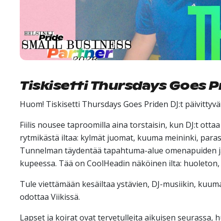
Tiskisetti Thursdays Goes P
Huom! Tiskisetti Thursdays Goes Priden DJ:t päivitt
Fiilis nousee taproomilla aina torstaisin, kun DJ:t ot
rytmikästä iltaa: kylmät juomat, kuuma meininki, paras
Tunnelman täydentää tapahtuma-alue omenapuiden ja
kupeessa. Tää on CoolHeadin näköinen ilta: huoleton, 
Tule viettämään kesäiltaa ystävien, DJ-musiikin, kuu
odottaa Viikissä.
Lapset ja koirat ovat tervetulleita aikuisen seurassa,