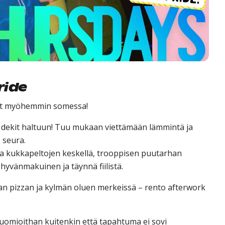
ride
yvät myöhemmin somessa!
taa dekit haltuun! Tuu mukaan viettämään lämmintä ja
 seura.
 kukkapeltojen keskellä, trooppisen puutarhan
hyvänmakuinen ja täynnä fiilistä.
man pizzan ja kylmän oluen merkeissä – rento afterwork
 huomioithan kuitenkin että tapahtuma ei sovi