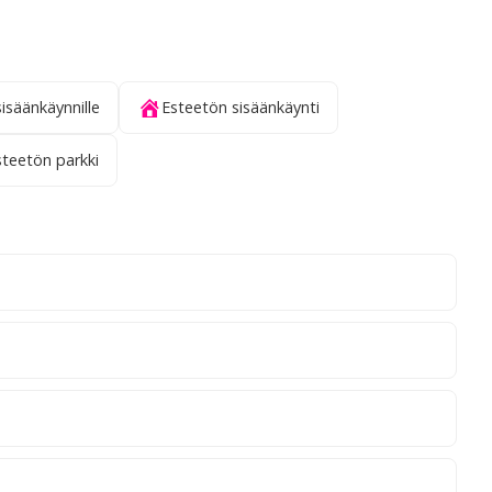
sisäänkäynnille
Esteetön sisäänkäynti
steetön parkki