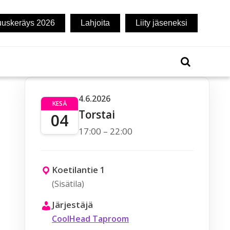
uuskeräys 2026
Lahjoita
Liity jäseneksi
4.6.2026
KESÄ
Torstai
04
17:00 – 22:00
Koetilantie 1
(Sisätila)
Järjestäjä
CoolHead Taproom