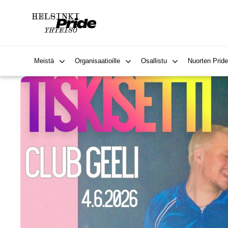
Meistä
Organisaatioille
Osallistu
Nuorten Pride