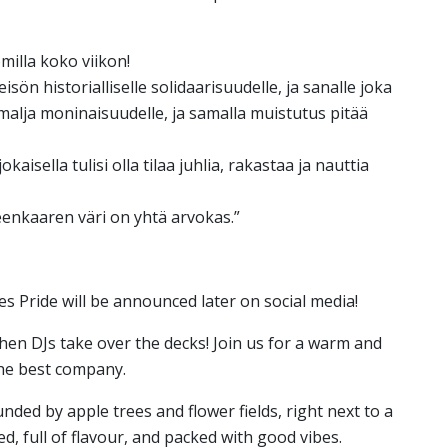
milla koko viikon!
n historialliselle solidaarisuudelle, ja sanalle joka
malja moninaisuudelle, ja samalla muistutus pitää
sella tulisi olla tilaa juhlia, rakastaa ja nauttia
eenkaaren väri on yhtä arvokas.”
es Pride will be announced later on social media!
en DJs take over the decks! Join us for a warm and
the best company.
ed by apple trees and flower fields, right next to a
d, full of flavour, and packed with good vibes.