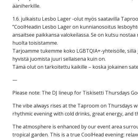
ääniherkille.
1.6. julkaistu Lesbo Lager -olut myös saatavilla Taproo
”CoolHeadin Lesbo Lager on kunnianosoitus lesboyhteisö
ansaitsee paikkansa valokeilassa. Se on kutsu nostaa 
huolta toisistamme.
Tarjoamme tukemme koko LGBTQIA+-yhteisölle, sillä jokai
hyvistä juomista juuri sellaisena kuin on.
Tämä olut on tarkoitettu kaikille – koska jokainen sat
—
Please note: The DJ lineup for Tiskisetti Thursdays Go
The vibe always rises at the Taproom on Thursdays wh
rhythmic evening with cold drinks, great energy, and 
The atmosphere is enhanced by our event area surround
tropical garden. This is a true CoolHead evening: relaxe